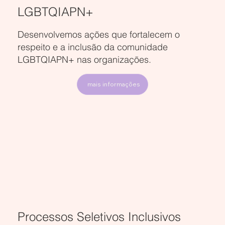
LGBTQIAPN+
Desenvolvemos ações que fortalecem o
Estimulamos a construção de ambientes onde todas as pessoas se
respeito e a inclusão da comunidade
sintam valorizadas e parte ativa da organização.
LGBTQIAPN+ nas organizações.
mais informações
Processos Seletivos Inclusivos