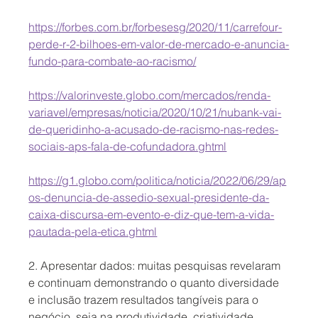
https://forbes.com.br/forbesesg/2020/11/carrefour-
perde-r-2-bilhoes-em-valor-de-mercado-e-anuncia-
fundo-para-combate-ao-racismo/
https://valorinveste.globo.com/mercados/renda-
variavel/empresas/noticia/2020/10/21/nubank-vai-
de-queridinho-a-acusado-de-racismo-nas-redes-
sociais-aps-fala-de-cofundadora.ghtml
https://g1.globo.com/politica/noticia/2022/06/29/ap
os-denuncia-de-assedio-sexual-presidente-da-
caixa-discursa-em-evento-e-diz-que-tem-a-vida-
pautada-pela-etica.ghtml
2. Apresentar dados: muitas pesquisas revelaram 
e continuam demonstrando o quanto diversidade 
e inclusão trazem resultados tangíveis para o 
negócio, seja na produtividade, criatividade, 