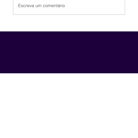
Escreva um comentário
Glossário LGBTQIAPN+ para Lideranças
e Ambientes Corporativos